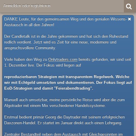
Anmelden oder registrieren
DANKE Leute, für den gemeinsamen Weg und den genialen Wissens-
Austausch in all den Jahren!
Der Candletalk ist in die Jahre gekommen und hat sich den Ruhestand
redlich verdient. Jetzt wird es Zeit für eine neue, modernere und
anspruchsvollere Community.
Viele haben den Weg zu
Onlytraders.com
bereits gefunden, wir sind seit
1. Dezember live. Der Fokus wird liegen auf
reproduzierbaren Strategien mit transparentem Regelwerk. Welche
wir mit Echtgeld umsetzten und dokumentieren. Der Fokus liegt auf
EoD-Strategien und damit "Feierabendtrading".
Manuell auch umsetzbar, meine persönliche Reise wird aber die zum
Algotrader mit einem Mix verschiedener Handelssysteme.
Erstmal bedient primär Georg die Daytrader mit seinem erfolgreichen
Daxzonen-Handel. Er startet im Januar direkt auch einen Lehrgang.
Zentraler Bestandteil neben dem Austausch mit Gleichgesinnten im