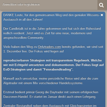
Anmelden oder registrieren
DANKE Leute, für den gemeinsamen Weg und den genialen Wissens-
Austausch in all den Jahren!
Der Candletalk ist in die Jahre gekommen und hat sich den Ruhestand
redlich verdient. Jetzt wird es Zeit für eine neue, modernere und
anspruchsvollere Community.
Viele haben den Weg zu
Onlytraders.com
bereits gefunden, wir sind seit
1. Dezember live. Der Fokus wird liegen auf
reproduzierbaren Strategien mit transparentem Regelwerk. Welche
wir mit Echtgeld umsetzten und dokumentieren. Der Fokus liegt auf
EoD-Strategien und damit "Feierabendtrading".
Manuell auch umsetzbar, meine persönliche Reise wird aber die zum
Algotrader mit einem Mix verschiedener Handelssysteme.
Erstmal bedient primär Georg die Daytrader mit seinem erfolgreichen
Daxzonen-Handel. Er startet im Januar direkt auch einen Lehrgang.
Zentraler Bestandteil neben dem Austausch mit Gleichgesinnten im