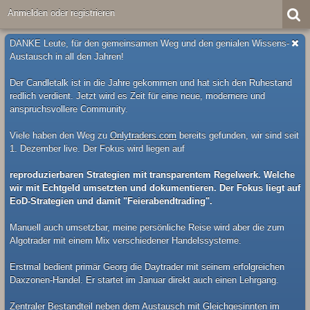
Anmelden oder registrieren
DANKE Leute, für den gemeinsamen Weg und den genialen Wissens-
Austausch in all den Jahren!
Der Candletalk ist in die Jahre gekommen und hat sich den Ruhestand
redlich verdient. Jetzt wird es Zeit für eine neue, modernere und
anspruchsvollere Community.
Viele haben den Weg zu
Onlytraders.com
bereits gefunden, wir sind seit
1. Dezember live. Der Fokus wird liegen auf
reproduzierbaren Strategien mit transparentem Regelwerk. Welche
wir mit Echtgeld umsetzten und dokumentieren. Der Fokus liegt auf
EoD-Strategien und damit "Feierabendtrading".
Manuell auch umsetzbar, meine persönliche Reise wird aber die zum
Algotrader mit einem Mix verschiedener Handelssysteme.
Erstmal bedient primär Georg die Daytrader mit seinem erfolgreichen
Daxzonen-Handel. Er startet im Januar direkt auch einen Lehrgang.
Zentraler Bestandteil neben dem Austausch mit Gleichgesinnten im