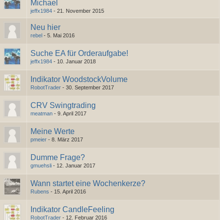
Michael
jeffx1984
-
21. November 2015
Neu hier
rebel
-
5. Mai 2016
Suche EA für Orderaufgabe!
jeffx1984
-
10. Januar 2018
Indikator WoodstockVolume
RobotTrader
-
30. September 2017
CRV Swingtrading
meatman
-
9. April 2017
Meine Werte
pmeier
-
8. März 2017
Dumme Frage?
gmuehsli
-
12. Januar 2017
Wann startet eine Wochenkerze?
Rubens
-
15. April 2016
Indikator CandleFeeling
RobotTrader
-
12. Februar 2016