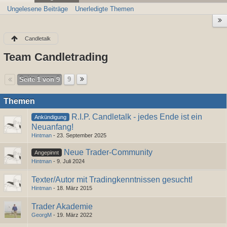
Ungelesene Beiträge
Unerledigte Themen
Candletalk
Team Candletrading
Seite 1 von 9
9
Themen
R.I.P. Candletalk - jedes Ende ist ein
Ankündigung
Neuanfang!
Hintman
-
23. September 2025
Neue Trader-Community
Angepinnt
Hintman
-
9. Juli 2024
Texter/Autor mit Tradingkenntnissen gesucht!
Hintman
-
18. März 2015
Trader Akademie
GeorgM
-
19. März 2022