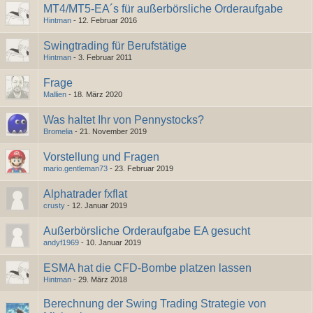
MT4/MT5-EA´s für außerbörsliche Orderaufgabe
Hintman
-
12. Februar 2016
Swingtrading für Berufstätige
Hintman
-
3. Februar 2011
Frage
Mallien
-
18. März 2020
Was haltet Ihr von Pennystocks?
Bromelia
-
21. November 2019
Vorstellung und Fragen
mario.gentleman73
-
23. Februar 2019
Alphatrader fxflat
crusty
-
12. Januar 2019
Außerbörsliche Orderaufgabe EA gesucht
andyf1969
-
10. Januar 2019
ESMA hat die CFD-Bombe platzen lassen
Hintman
-
29. März 2018
Berechnung der Swing Trading Strategie von