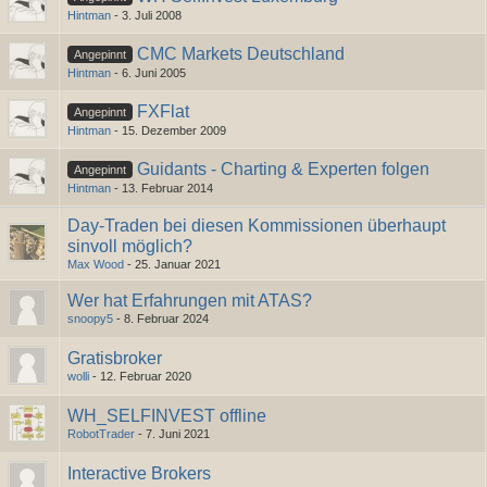
Hintman
-
3. Juli 2008
CMC Markets Deutschland
Angepinnt
Hintman
-
6. Juni 2005
FXFlat
Angepinnt
Hintman
-
15. Dezember 2009
Guidants - Charting & Experten folgen
Angepinnt
Hintman
-
13. Februar 2014
Day-Traden bei diesen Kommissionen überhaupt
sinvoll möglich?
Max Wood
-
25. Januar 2021
Wer hat Erfahrungen mit ATAS?
snoopy5
-
8. Februar 2024
Gratisbroker
wolli
-
12. Februar 2020
WH_SELFINVEST offline
RobotTrader
-
7. Juni 2021
Interactive Brokers