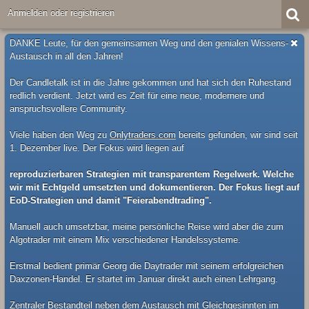
Anmelden oder registrieren
DANKE Leute, für den gemeinsamen Weg und den genialen Wissens-
Austausch in all den Jahren!
Der Candletalk ist in die Jahre gekommen und hat sich den Ruhestand
redlich verdient. Jetzt wird es Zeit für eine neue, modernere und
anspruchsvollere Community.
Viele haben den Weg zu
Onlytraders.com
bereits gefunden, wir sind seit
1. Dezember live. Der Fokus wird liegen auf
reproduzierbaren Strategien mit transparentem Regelwerk. Welche
wir mit Echtgeld umsetzten und dokumentieren. Der Fokus liegt auf
EoD-Strategien und damit "Feierabendtrading".
Manuell auch umsetzbar, meine persönliche Reise wird aber die zum
Algotrader mit einem Mix verschiedener Handelssysteme.
Erstmal bedient primär Georg die Daytrader mit seinem erfolgreichen
Daxzonen-Handel. Er startet im Januar direkt auch einen Lehrgang.
Zentraler Bestandteil neben dem Austausch mit Gleichgesinnten im