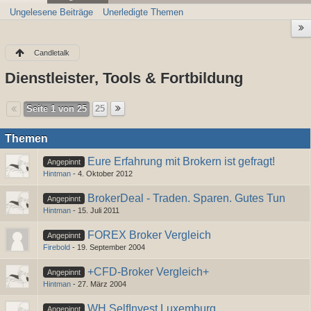
Ungelesene Beiträge
Unerledigte Themen
Candletalk
Dienstleister, Tools & Fortbildung
Seite 1 von 25
25
Themen
Eure Erfahrung mit Brokern ist gefragt!
Angepinnt
Hintman
-
4. Oktober 2012
BrokerDeal - Traden. Sparen. Gutes Tun
Angepinnt
Hintman
-
15. Juli 2011
FOREX Broker Vergleich
Angepinnt
Firebold
-
19. September 2004
+CFD-Broker Vergleich+
Angepinnt
Hintman
-
27. März 2004
WH SelfInvest Luxemburg
Angepinnt