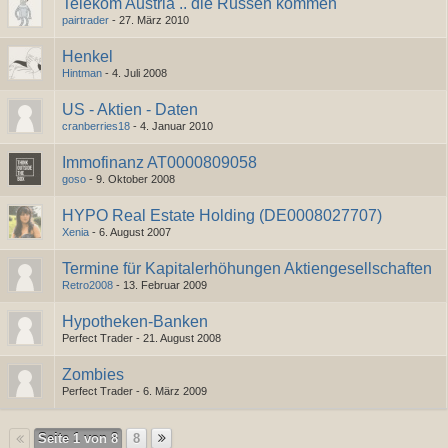
Telekom Austria .. die Russen kommen
pairtrader
-
27. März 2010
Henkel
Hintman
-
4. Juli 2008
US - Aktien - Daten
cranberries18
-
4. Januar 2010
Immofinanz AT0000809058
goso
-
9. Oktober 2008
HYPO Real Estate Holding (DE0008027707)
Xenia
-
6. August 2007
Termine für Kapitalerhöhungen Aktiengesellschaften
Retro2008
-
13. Februar 2009
Hypotheken-Banken
Perfect Trader -
21. August 2008
Zombies
Perfect Trader -
6. März 2009
Seite 1 von 8
8