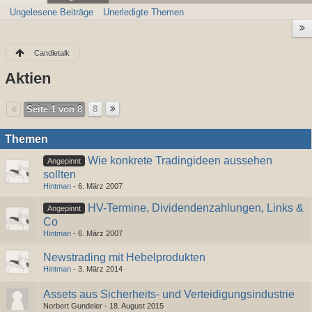
Ungelesene Beiträge
Unerledigte Themen
Candletalk
Aktien
Seite 1 von 8
8
Themen
Wie konkrete Tradingideen aussehen
Angepinnt
sollten
Hintman
-
6. März 2007
HV-Termine, Dividendenzahlungen, Links &
Angepinnt
Co
Hintman
-
6. März 2007
Newstrading mit Hebelprodukten
Hintman
-
3. März 2014
Assets aus Sicherheits- und Verteidigungsindustrie
Norbert Gundeler -
18. August 2015