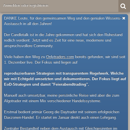
Anmelden oder registrieren
DANKE Leute, für den gemeinsamen Weg und den genialen Wissens-
Austausch in all den Jahren!
Der Candletalk ist in die Jahre gekommen und hat sich den Ruhestand
redlich verdient. Jetzt wird es Zeit für eine neue, modernere und
anspruchsvollere Community.
Viele haben den Weg zu
Onlytraders.com
bereits gefunden, wir sind seit
1. Dezember live. Der Fokus wird liegen auf
reproduzierbaren Strategien mit transparentem Regelwerk. Welche
wir mit Echtgeld umsetzten und dokumentieren. Der Fokus liegt auf
EoD-Strategien und damit "Feierabendtrading".
Manuell auch umsetzbar, meine persönliche Reise wird aber die zum
Algotrader mit einem Mix verschiedener Handelssysteme.
Erstmal bedient primär Georg die Daytrader mit seinem erfolgreichen
Daxzonen-Handel. Er startet im Januar direkt auch einen Lehrgang.
Zentraler Bestandteil neben dem Austausch mit Gleichgesinnten im