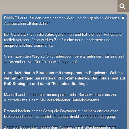
DANKE Leute, für den gemeinsamen Weg und den genialen Wissens-
Austausch in all den Jahren!
Der Candletalk ist in die Jahre gekommen und hat sich den Ruhestand
redlich verdient. Jetzt wird es Zeit für eine neue, modernere und
anspruchsvollere Community.
Viele haben den Weg zu
Onlytraders.com
bereits gefunden, wir sind seit
1. Dezember live. Der Fokus wird liegen auf
reproduzierbaren Strategien mit transparentem Regelwerk. Welche
wir mit Echtgeld umsetzten und dokumentieren. Der Fokus liegt auf
EoD-Strategien und damit "Feierabendtrading".
Manuell auch umsetzbar, meine persönliche Reise wird aber die zum
Algotrader mit einem Mix verschiedener Handelssysteme.
Erstmal bedient primär Georg die Daytrader mit seinem erfolgreichen
Daxzonen-Handel. Er startet im Januar direkt auch einen Lehrgang.
Zentraler Bestandteil neben dem Austausch mit Gleichgesinnten im