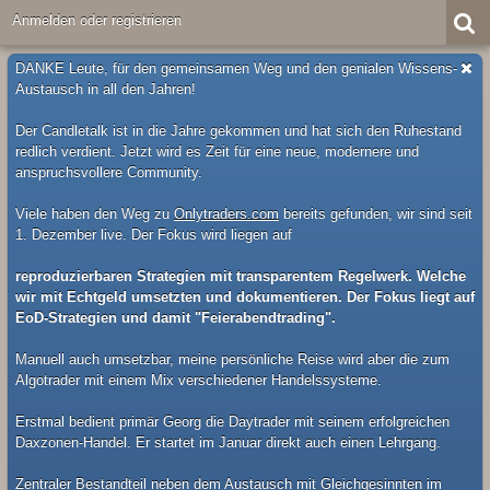
Anmelden oder registrieren
DANKE Leute, für den gemeinsamen Weg und den genialen Wissens-
Austausch in all den Jahren!
Der Candletalk ist in die Jahre gekommen und hat sich den Ruhestand
redlich verdient. Jetzt wird es Zeit für eine neue, modernere und
anspruchsvollere Community.
Viele haben den Weg zu
Onlytraders.com
bereits gefunden, wir sind seit
1. Dezember live. Der Fokus wird liegen auf
reproduzierbaren Strategien mit transparentem Regelwerk. Welche
wir mit Echtgeld umsetzten und dokumentieren. Der Fokus liegt auf
EoD-Strategien und damit "Feierabendtrading".
Manuell auch umsetzbar, meine persönliche Reise wird aber die zum
Algotrader mit einem Mix verschiedener Handelssysteme.
Erstmal bedient primär Georg die Daytrader mit seinem erfolgreichen
Daxzonen-Handel. Er startet im Januar direkt auch einen Lehrgang.
Zentraler Bestandteil neben dem Austausch mit Gleichgesinnten im