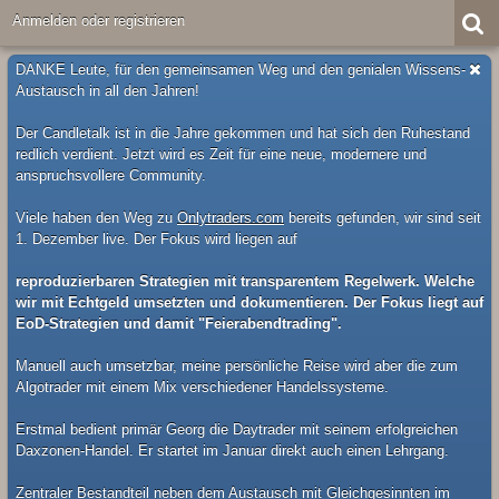
Anmelden oder registrieren
DANKE Leute, für den gemeinsamen Weg und den genialen Wissens-
Austausch in all den Jahren!
Der Candletalk ist in die Jahre gekommen und hat sich den Ruhestand
redlich verdient. Jetzt wird es Zeit für eine neue, modernere und
anspruchsvollere Community.
Viele haben den Weg zu
Onlytraders.com
bereits gefunden, wir sind seit
1. Dezember live. Der Fokus wird liegen auf
reproduzierbaren Strategien mit transparentem Regelwerk. Welche
wir mit Echtgeld umsetzten und dokumentieren. Der Fokus liegt auf
EoD-Strategien und damit "Feierabendtrading".
Manuell auch umsetzbar, meine persönliche Reise wird aber die zum
Algotrader mit einem Mix verschiedener Handelssysteme.
Erstmal bedient primär Georg die Daytrader mit seinem erfolgreichen
Daxzonen-Handel. Er startet im Januar direkt auch einen Lehrgang.
Zentraler Bestandteil neben dem Austausch mit Gleichgesinnten im