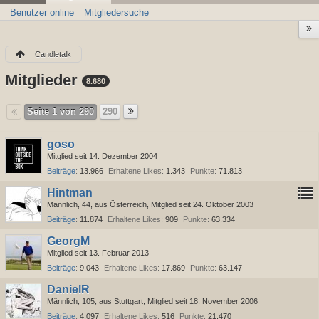
Benutzer online
Mitgliedersuche
Candletalk
Mitglieder
8.680
Seite 1 von 290
290
goso
Mitglied seit 14. Dezember 2004
Beiträge
13.966
Erhaltene Likes
1.343
Punkte
71.813
Hintman
Männlich
44
aus Österreich
Mitglied seit 24. Oktober 2003
Beiträge
11.874
Erhaltene Likes
909
Punkte
63.334
GeorgM
Mitglied seit 13. Februar 2013
Beiträge
9.043
Erhaltene Likes
17.869
Punkte
63.147
DanielR
Männlich
105
aus Stuttgart
Mitglied seit 18. November 2006
Beiträge
4.097
Erhaltene Likes
516
Punkte
21.470