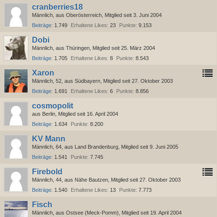
cranberries18
Männlich
aus Oberösterreich
Mitglied seit 3. Juni 2004
Beiträge
1.749
Erhaltene Likes
23
Punkte
9.153
Dobi
Männlich
aus Thüringen
Mitglied seit 25. März 2004
Beiträge
1.705
Erhaltene Likes
8
Punkte
8.543
Xaron
Männlich
52
aus Südbayern
Mitglied seit 27. Oktober 2003
Beiträge
1.691
Erhaltene Likes
6
Punkte
8.856
cosmopolit
aus Berlin
Mitglied seit 16. April 2004
Beiträge
1.634
Punkte
8.200
KV Mann
Männlich
64
aus Land Brandenburg
Mitglied seit 9. Juni 2005
Beiträge
1.541
Punkte
7.745
Firebold
Männlich
44
aus Nähe Bautzen
Mitglied seit 27. Oktober 2003
Beiträge
1.540
Erhaltene Likes
13
Punkte
7.773
Fisch
Männlich
aus Ostsee (Meck-Pomm)
Mitglied seit 19. April 2004