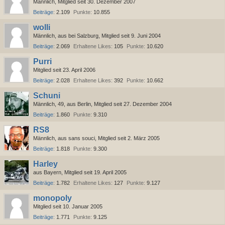
Männlich
Mitglied seit 30. Dezember 2007
Beiträge
2.109
Punkte
10.855
wolli
Männlich
aus bei Salzburg
Mitglied seit 9. Juni 2004
Beiträge
2.069
Erhaltene Likes
105
Punkte
10.620
Purri
Mitglied seit 23. April 2006
Beiträge
2.028
Erhaltene Likes
392
Punkte
10.662
Schuni
Männlich
49
aus Berlin
Mitglied seit 27. Dezember 2004
Beiträge
1.860
Punkte
9.310
RS8
Männlich
aus sans souci
Mitglied seit 2. März 2005
Beiträge
1.818
Punkte
9.300
Harley
aus Bayern
Mitglied seit 19. April 2005
Beiträge
1.782
Erhaltene Likes
127
Punkte
9.127
monopoly
Mitglied seit 10. Januar 2005
Beiträge
1.771
Punkte
9.125