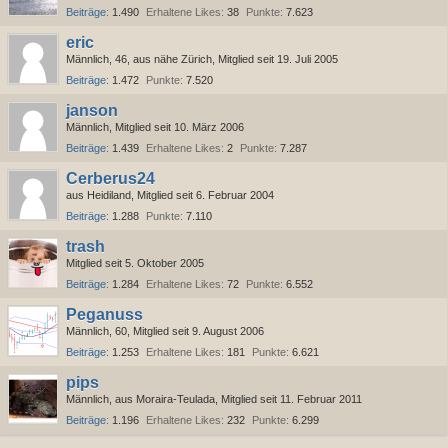
Beiträge
1.490
Erhaltene Likes
38
Punkte
7.623
eric
Männlich
46
aus nähe Zürich
Mitglied seit 19. Juli 2005
Beiträge
1.472
Punkte
7.520
janson
Männlich
Mitglied seit 10. März 2006
Beiträge
1.439
Erhaltene Likes
2
Punkte
7.287
Cerberus24
aus Heidiland
Mitglied seit 6. Februar 2004
Beiträge
1.288
Punkte
7.110
trash
Mitglied seit 5. Oktober 2005
Beiträge
1.284
Erhaltene Likes
72
Punkte
6.552
Peganuss
Männlich
60
Mitglied seit 9. August 2006
Beiträge
1.253
Erhaltene Likes
181
Punkte
6.621
pips
Männlich
aus Moraira-Teulada
Mitglied seit 11. Februar 2011
Beiträge
1.196
Erhaltene Likes
232
Punkte
6.299