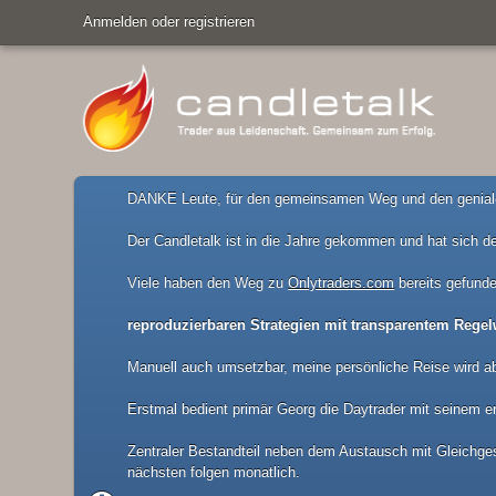
Anmelden oder registrieren
DANKE Leute, für den gemeinsamen Weg und den geniale
Der Candletalk ist in die Jahre gekommen und hat sich de
Viele haben den Weg zu
Onlytraders.com
bereits gefunde
reproduzierbaren Strategien mit transparentem Regel
Manuell auch umsetzbar, meine persönliche Reise wird a
Erstmal bedient primär Georg die Daytrader mit seinem er
Zentraler Bestandteil neben dem Austausch mit Gleichgesi
nächsten folgen monatlich.