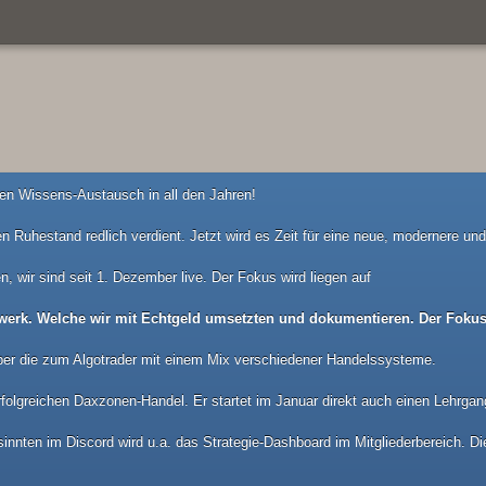
n Wissens-Austausch in all den Jahren!
n Ruhestand redlich verdient. Jetzt wird es Zeit für eine neue, modernere u
n, wir sind seit 1. Dezember live. Der Fokus wird liegen auf
werk. Welche wir mit Echtgeld umsetzten und dokumentieren. Der Fokus 
ber die zum Algotrader mit einem Mix verschiedener Handelssysteme.
folgreichen Daxzonen-Handel. Er startet im Januar direkt auch einen Lehrgan
nnten im Discord wird u.a. das Strategie-Dashboard im Mitgliederbereich. Die 