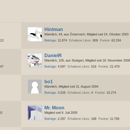
Hintman
Männlich
44
aus Österreich
Mitglied seit 24. Oktober 2003
813
Beiträge
11.874
Erhaltene Likes
909
Punkte
63.334
DanielR
Männlich
105
aus Stuttgart
Mitglied seit 18. November 200
147
Beiträge
4.097
Erhaltene Likes
516
Punkte
21.470
bo1
Männlich
Mitglied seit 31. August 2004
Beiträge
3.026
Erhaltene Likes
4
Punkte
15.274
Mr. Moon
03
Mitglied seit 9. Juli 2005
Beiträge
2.297
Erhaltene Likes
188
Punkte
11.758