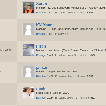
Xaron
Männlich
52
aus Südbayern
Mitglied seit 27. Oktober 2003
Beiträge
1.691
Erhaltene Likes
6
Punkte
8.856
KV Mann
Männlich
64
aus Land Brandenburg
Mitglied seit 9. Juni 20
Beiträge
1.541
Punkte
7.745
Fisch
tober 2003
Männlich
aus Ostsee (Meck-Pomm)
Mitglied seit 19. April 
Beiträge
1.490
Erhaltene Likes
38
Punkte
7.623
janson
005
Männlich
Mitglied seit 10. März 2006
Beiträge
1.439
Erhaltene Likes
2
Punkte
7.287
trash
Mitglied seit 5. Oktober 2005
Beiträge
1.284
Erhaltene Likes
72
Punkte
6.552