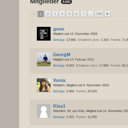
Mitglieder
8.680
1
2
3
4
5
6
7
…
290
goso
Mitglied seit 14. Dezember 2004
Beiträge
13.966
Erhaltene Likes
1.343
Punkte
71.
GeorgM
Mitglied seit 13. Februar 2013
Beiträge
9.043
Erhaltene Likes
17.869
Punkte
63.
Xenia
Weiblich
Mitglied seit 9. November 2003
Beiträge
3.966
Punkte
20.320
Klaa1
Männlich
49
aus Köln
Mitglied seit 14. November 20
Beiträge
2.422
Punkte
12.250