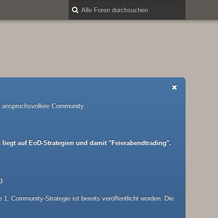
nd anspruchsvollere Community.
liegt auf EoD-Strategien und damit "Feierabendtrading".
g.
1. Community-Strategie ist bereits veröffentlicht worden. Die