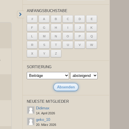
ANFANGSBUCHSTABE
#
A
B
C
D
E
F
G
H
I
J
K
L
M
N
O
P
Q
R
S
T
U
V
W
X
Y
Z
6
SORTIERUNG
NEUESTE MITGLIEDER
Didimax
14. April 2026
geko_10
20. März 2026