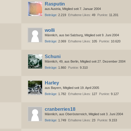
Rasputin
aus Austria
Mitglied seit 7. Januar 2004
Beiträge
2.219
Erhaltene Likes
49
Punkte
11.201
wolli
Männlich
aus bei Salzburg
Mitglied seit 9. Juni 2004
Beiträge
2.069
Erhaltene Likes
105
Punkte
10.620
Schuni
Männlich
49
aus Berlin
Mitglied seit 27. Dezember 2004
Beiträge
1.860
Punkte
9.310
Harley
aus Bayern
Mitglied seit 19. April 2005
Beiträge
1.782
Erhaltene Likes
127
Punkte
9.127
cranberries18
Männlich
aus Oberösterreich
Mitglied seit 3. Juni 2004
Beiträge
1.749
Erhaltene Likes
23
Punkte
9.153