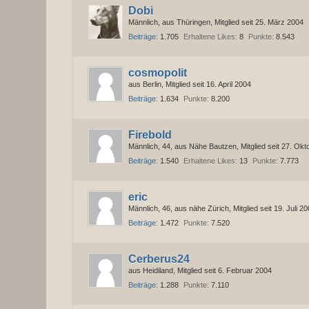
Dobi
Männlich
aus Thüringen
Mitglied seit 25. März 2004
Beiträge
1.705
Erhaltene Likes
8
Punkte
8.543
cosmopolit
aus Berlin
Mitglied seit 16. April 2004
Beiträge
1.634
Punkte
8.200
Firebold
Männlich
44
aus Nähe Bautzen
Mitglied seit 27. Ok
Beiträge
1.540
Erhaltene Likes
13
Punkte
7.773
eric
Männlich
46
aus nähe Zürich
Mitglied seit 19. Juli 2
Beiträge
1.472
Punkte
7.520
Cerberus24
aus Heidiland
Mitglied seit 6. Februar 2004
Beiträge
1.288
Punkte
7.110