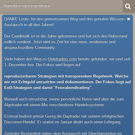
Anmelden oder registrieren
DANKE Leute, für den gemeinsamen Weg und den genialen Wissens-
Austausch in all den Jahren!
Der Candletalk ist in die Jahre gekommen und hat sich den Ruhestand
redlich verdient. Jetzt wird es Zeit für eine neue, modernere und
anspruchsvollere Community.
Viele haben den Weg zu
Onlytraders.com
bereits gefunden, wir sind seit
1. Dezember live. Der Fokus wird liegen auf
reproduzierbaren Strategien mit transparentem Regelwerk. Welche
wir mit Echtgeld umsetzten und dokumentieren. Der Fokus liegt auf
EoD-Strategien und damit "Feierabendtrading".
Manuell auch umsetzbar, meine persönliche Reise wird aber die zum
Algotrader mit einem Mix verschiedener Handelssysteme.
Erstmal bedient primär Georg die Daytrader mit seinem erfolgreichen
Daxzonen-Handel. Er startet im Januar direkt auch einen Lehrgang.
Zentraler Bestandteil neben dem Austausch mit Gleichgesinnten im