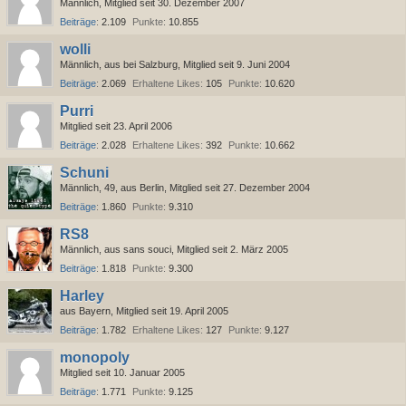
Männlich
Mitglied seit 30. Dezember 2007
Beiträge
2.109
Punkte
10.855
wolli
Männlich
aus bei Salzburg
Mitglied seit 9. Juni 2004
Beiträge
2.069
Erhaltene Likes
105
Punkte
10.620
Purri
Mitglied seit 23. April 2006
Beiträge
2.028
Erhaltene Likes
392
Punkte
10.662
Schuni
Männlich
49
aus Berlin
Mitglied seit 27. Dezember 2004
Beiträge
1.860
Punkte
9.310
RS8
Männlich
aus sans souci
Mitglied seit 2. März 2005
Beiträge
1.818
Punkte
9.300
Harley
aus Bayern
Mitglied seit 19. April 2005
Beiträge
1.782
Erhaltene Likes
127
Punkte
9.127
monopoly
Mitglied seit 10. Januar 2005
Beiträge
1.771
Punkte
9.125