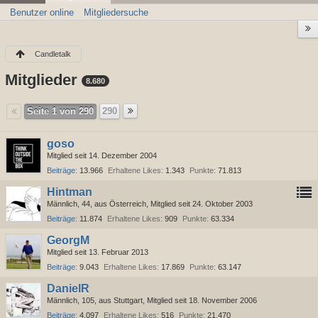
Benutzer online
Mitgliedersuche
Candletalk
Mitglieder
8.680
Seite 1 von 290
290
goso
Mitglied seit 14. Dezember 2004
Beiträge
13.966
Erhaltene Likes
1.343
Punkte
71.813
Hintman
Männlich
44
aus Österreich
Mitglied seit 24. Oktober 2003
Beiträge
11.874
Erhaltene Likes
909
Punkte
63.334
GeorgM
Mitglied seit 13. Februar 2013
Beiträge
9.043
Erhaltene Likes
17.869
Punkte
63.147
DanielR
Männlich
105
aus Stuttgart
Mitglied seit 18. November 2006
Beiträge
4.097
Erhaltene Likes
516
Punkte
21.470