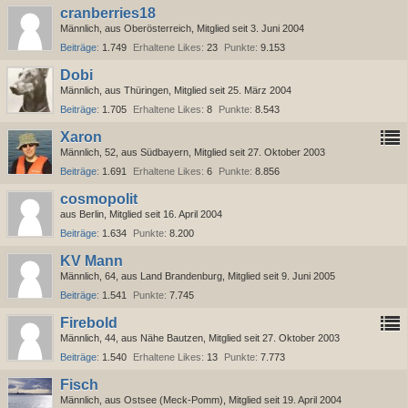
cranberries18
Männlich
aus Oberösterreich
Mitglied seit 3. Juni 2004
Beiträge
1.749
Erhaltene Likes
23
Punkte
9.153
Dobi
Männlich
aus Thüringen
Mitglied seit 25. März 2004
Beiträge
1.705
Erhaltene Likes
8
Punkte
8.543
Xaron
Männlich
52
aus Südbayern
Mitglied seit 27. Oktober 2003
Beiträge
1.691
Erhaltene Likes
6
Punkte
8.856
cosmopolit
aus Berlin
Mitglied seit 16. April 2004
Beiträge
1.634
Punkte
8.200
KV Mann
Männlich
64
aus Land Brandenburg
Mitglied seit 9. Juni 2005
Beiträge
1.541
Punkte
7.745
Firebold
Männlich
44
aus Nähe Bautzen
Mitglied seit 27. Oktober 2003
Beiträge
1.540
Erhaltene Likes
13
Punkte
7.773
Fisch
Männlich
aus Ostsee (Meck-Pomm)
Mitglied seit 19. April 2004