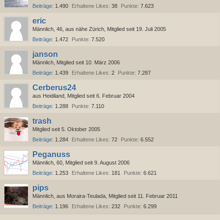
Beiträge
1.490
Erhaltene Likes
38
Punkte
7.623
eric
Männlich
46
aus nähe Zürich
Mitglied seit 19. Juli 2005
Beiträge
1.472
Punkte
7.520
janson
Männlich
Mitglied seit 10. März 2006
Beiträge
1.439
Erhaltene Likes
2
Punkte
7.287
Cerberus24
aus Heidiland
Mitglied seit 6. Februar 2004
Beiträge
1.288
Punkte
7.110
trash
Mitglied seit 5. Oktober 2005
Beiträge
1.284
Erhaltene Likes
72
Punkte
6.552
Peganuss
Männlich
60
Mitglied seit 9. August 2006
Beiträge
1.253
Erhaltene Likes
181
Punkte
6.621
pips
Männlich
aus Moraira-Teulada
Mitglied seit 11. Februar 2011
Beiträge
1.196
Erhaltene Likes
232
Punkte
6.299