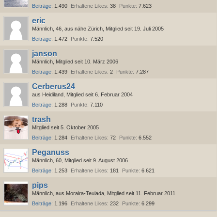
Beiträge
1.490
Erhaltene Likes
38
Punkte
7.623
eric
Männlich
46
aus nähe Zürich
Mitglied seit 19. Juli 2005
Beiträge
1.472
Punkte
7.520
janson
Männlich
Mitglied seit 10. März 2006
Beiträge
1.439
Erhaltene Likes
2
Punkte
7.287
Cerberus24
aus Heidiland
Mitglied seit 6. Februar 2004
Beiträge
1.288
Punkte
7.110
trash
Mitglied seit 5. Oktober 2005
Beiträge
1.284
Erhaltene Likes
72
Punkte
6.552
Peganuss
Männlich
60
Mitglied seit 9. August 2006
Beiträge
1.253
Erhaltene Likes
181
Punkte
6.621
pips
Männlich
aus Moraira-Teulada
Mitglied seit 11. Februar 2011
Beiträge
1.196
Erhaltene Likes
232
Punkte
6.299