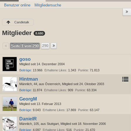
Benutzer online
Mitgliedersuche
Candletalk
Mitglieder
8.680
Seite 1 von 290
290
goso
Mitglied seit 14. Dezember 2004
Beiträge
13.966
Erhaltene Likes
1.343
Punkte
71.813
Hintman
Männlich
44
aus Österreich
Mitglied seit 24. Oktober 2003
Beiträge
11.874
Erhaltene Likes
909
Punkte
63.334
GeorgM
Mitglied seit 13. Februar 2013
Beiträge
9.043
Erhaltene Likes
17.869
Punkte
63.147
DanielR
Männlich
105
aus Stuttgart
Mitglied seit 18. November 2006
Beiträge
4.097
Erhaltene Likes
516
Punkte
21.470