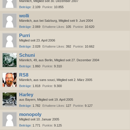
Männlich
Mitglied seit 30. Dezember 2007
Beiträge
2.109
Punkte
10.855
wolli
Männlich
aus bei Salzburg
Mitglied seit 9. Juni 2004
Beiträge
2.069
Erhaltene Likes
105
Punkte
10.620
Purri
Mitglied seit 23. April 2006
Beiträge
2.028
Erhaltene Likes
392
Punkte
10.662
Schuni
Männlich
49
aus Berlin
Mitglied seit 27. Dezember 2004
Beiträge
1.860
Punkte
9.310
RS8
Männlich
aus sans souci
Mitglied seit 2. März 2005
Beiträge
1.818
Punkte
9.300
Harley
aus Bayern
Mitglied seit 19. April 2005
Beiträge
1.782
Erhaltene Likes
127
Punkte
9.127
monopoly
Mitglied seit 10. Januar 2005
Beiträge
1.771
Punkte
9.125