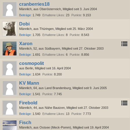
cranberries18
Männlich
aus Oberösterreich
Mitglied seit 3. Juni 2004
Beiträge
1.749
Erhaltene Likes
23
Punkte
9.153
Dobi
Männlich
aus Thüringen
Mitglied seit 25. März 2004
Beiträge
1.705
Erhaltene Likes
8
Punkte
8.543
Xaron
Männlich
52
aus Südbayern
Mitglied seit 27. Oktober 2003
Beiträge
1.691
Erhaltene Likes
6
Punkte
8.856
cosmopolit
aus Berlin
Mitglied seit 16. April 2004
Beiträge
1.634
Punkte
8.200
KV Mann
Männlich
64
aus Land Brandenburg
Mitglied seit 9. Juni 2005
Beiträge
1.541
Punkte
7.745
Firebold
Männlich
44
aus Nähe Bautzen
Mitglied seit 27. Oktober 2003
Beiträge
1.540
Erhaltene Likes
13
Punkte
7.773
Fisch
Männlich
aus Ostsee (Meck-Pomm)
Mitglied seit 19. April 2004