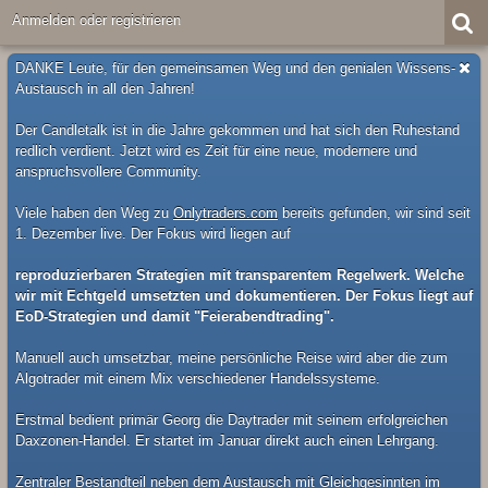
Anmelden oder registrieren
DANKE Leute, für den gemeinsamen Weg und den genialen Wissens-
Austausch in all den Jahren!
Der Candletalk ist in die Jahre gekommen und hat sich den Ruhestand
redlich verdient. Jetzt wird es Zeit für eine neue, modernere und
anspruchsvollere Community.
Viele haben den Weg zu
Onlytraders.com
bereits gefunden, wir sind seit
1. Dezember live. Der Fokus wird liegen auf
reproduzierbaren Strategien mit transparentem Regelwerk. Welche
wir mit Echtgeld umsetzten und dokumentieren. Der Fokus liegt auf
EoD-Strategien und damit "Feierabendtrading".
Manuell auch umsetzbar, meine persönliche Reise wird aber die zum
Algotrader mit einem Mix verschiedener Handelssysteme.
Erstmal bedient primär Georg die Daytrader mit seinem erfolgreichen
Daxzonen-Handel. Er startet im Januar direkt auch einen Lehrgang.
Zentraler Bestandteil neben dem Austausch mit Gleichgesinnten im