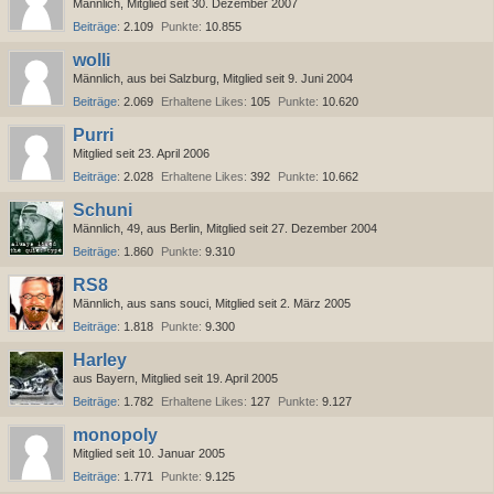
Männlich
Mitglied seit 30. Dezember 2007
Beiträge
2.109
Punkte
10.855
wolli
Männlich
aus bei Salzburg
Mitglied seit 9. Juni 2004
Beiträge
2.069
Erhaltene Likes
105
Punkte
10.620
Purri
Mitglied seit 23. April 2006
Beiträge
2.028
Erhaltene Likes
392
Punkte
10.662
Schuni
Männlich
49
aus Berlin
Mitglied seit 27. Dezember 2004
Beiträge
1.860
Punkte
9.310
RS8
Männlich
aus sans souci
Mitglied seit 2. März 2005
Beiträge
1.818
Punkte
9.300
Harley
aus Bayern
Mitglied seit 19. April 2005
Beiträge
1.782
Erhaltene Likes
127
Punkte
9.127
monopoly
Mitglied seit 10. Januar 2005
Beiträge
1.771
Punkte
9.125