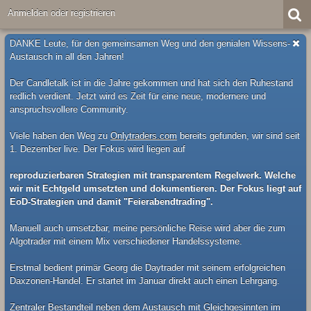
Anmelden oder registrieren
DANKE Leute, für den gemeinsamen Weg und den genialen Wissens-
Austausch in all den Jahren!
Der Candletalk ist in die Jahre gekommen und hat sich den Ruhestand
redlich verdient. Jetzt wird es Zeit für eine neue, modernere und
anspruchsvollere Community.
Viele haben den Weg zu
Onlytraders.com
bereits gefunden, wir sind seit
1. Dezember live. Der Fokus wird liegen auf
reproduzierbaren Strategien mit transparentem Regelwerk. Welche
wir mit Echtgeld umsetzten und dokumentieren. Der Fokus liegt auf
EoD-Strategien und damit "Feierabendtrading".
Manuell auch umsetzbar, meine persönliche Reise wird aber die zum
Algotrader mit einem Mix verschiedener Handelssysteme.
Erstmal bedient primär Georg die Daytrader mit seinem erfolgreichen
Daxzonen-Handel. Er startet im Januar direkt auch einen Lehrgang.
Zentraler Bestandteil neben dem Austausch mit Gleichgesinnten im