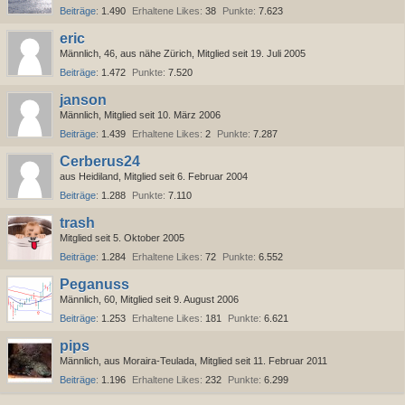
Beiträge
1.490
Erhaltene Likes
38
Punkte
7.623
eric
Männlich
46
aus nähe Zürich
Mitglied seit 19. Juli 2005
Beiträge
1.472
Punkte
7.520
janson
Männlich
Mitglied seit 10. März 2006
Beiträge
1.439
Erhaltene Likes
2
Punkte
7.287
Cerberus24
aus Heidiland
Mitglied seit 6. Februar 2004
Beiträge
1.288
Punkte
7.110
trash
Mitglied seit 5. Oktober 2005
Beiträge
1.284
Erhaltene Likes
72
Punkte
6.552
Peganuss
Männlich
60
Mitglied seit 9. August 2006
Beiträge
1.253
Erhaltene Likes
181
Punkte
6.621
pips
Männlich
aus Moraira-Teulada
Mitglied seit 11. Februar 2011
Beiträge
1.196
Erhaltene Likes
232
Punkte
6.299