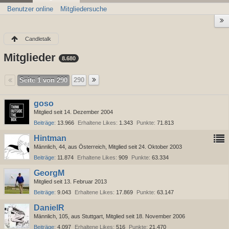
Benutzer online
Mitgliedersuche
Candletalk
Mitglieder
8.680
Seite 1 von 290
290
goso
Mitglied seit 14. Dezember 2004
Beiträge
13.966
Erhaltene Likes
1.343
Punkte
71.813
Hintman
Männlich
44
aus Österreich
Mitglied seit 24. Oktober 2003
Beiträge
11.874
Erhaltene Likes
909
Punkte
63.334
GeorgM
Mitglied seit 13. Februar 2013
Beiträge
9.043
Erhaltene Likes
17.869
Punkte
63.147
DanielR
Männlich
105
aus Stuttgart
Mitglied seit 18. November 2006
Beiträge
4.097
Erhaltene Likes
516
Punkte
21.470