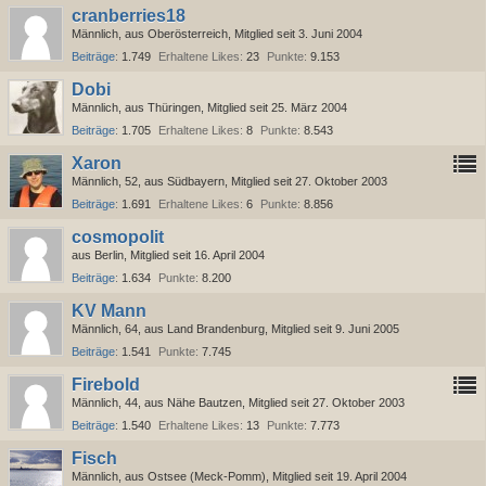
cranberries18
Männlich
aus Oberösterreich
Mitglied seit 3. Juni 2004
Beiträge
1.749
Erhaltene Likes
23
Punkte
9.153
Dobi
Männlich
aus Thüringen
Mitglied seit 25. März 2004
Beiträge
1.705
Erhaltene Likes
8
Punkte
8.543
Xaron
Männlich
52
aus Südbayern
Mitglied seit 27. Oktober 2003
Beiträge
1.691
Erhaltene Likes
6
Punkte
8.856
cosmopolit
aus Berlin
Mitglied seit 16. April 2004
Beiträge
1.634
Punkte
8.200
KV Mann
Männlich
64
aus Land Brandenburg
Mitglied seit 9. Juni 2005
Beiträge
1.541
Punkte
7.745
Firebold
Männlich
44
aus Nähe Bautzen
Mitglied seit 27. Oktober 2003
Beiträge
1.540
Erhaltene Likes
13
Punkte
7.773
Fisch
Männlich
aus Ostsee (Meck-Pomm)
Mitglied seit 19. April 2004