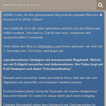
Anmelden oder registrieren
DANKE Leute, für den gemeinsamen Weg und den genialen Wissens-
Austausch in all den Jahren!
Der Candletalk ist in die Jahre gekommen und hat sich den Ruhestand
redlich verdient. Jetzt wird es Zeit für eine neue, modernere und
anspruchsvollere Community.
Viele haben den Weg zu
Onlytraders.com
bereits gefunden, wir sind seit
1. Dezember live. Der Fokus wird liegen auf
reproduzierbaren Strategien mit transparentem Regelwerk. Welche
wir mit Echtgeld umsetzten und dokumentieren. Der Fokus liegt auf
EoD-Strategien und damit "Feierabendtrading".
Manuell auch umsetzbar, meine persönliche Reise wird aber die zum
Algotrader mit einem Mix verschiedener Handelssysteme.
Erstmal bedient primär Georg die Daytrader mit seinem erfolgreichen
Daxzonen-Handel. Er startet im Januar direkt auch einen Lehrgang.
Zentraler Bestandteil neben dem Austausch mit Gleichgesinnten im