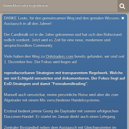
Anmelden oder registrieren
DANKE Leute, für den gemeinsamen Weg und den genialen Wissens-
Austausch in all den Jahren!
Der Candletalk ist in die Jahre gekommen und hat sich den Ruhestand
redlich verdient. Jetzt wird es Zeit für eine neue, modernere und
anspruchsvollere Community.
Viele haben den Weg zu
Onlytraders.com
bereits gefunden, wir sind seit
1. Dezember live. Der Fokus wird liegen auf
reproduzierbaren Strategien mit transparentem Regelwerk. Welche
wir mit Echtgeld umsetzten und dokumentieren. Der Fokus liegt auf
EoD-Strategien und damit "Feierabendtrading".
Manuell auch umsetzbar, meine persönliche Reise wird aber die zum
Algotrader mit einem Mix verschiedener Handelssysteme.
Erstmal bedient primär Georg die Daytrader mit seinem erfolgreichen
Daxzonen-Handel. Er startet im Januar direkt auch einen Lehrgang.
Zentraler Bestandteil neben dem Austausch mit Gleichgesinnten im