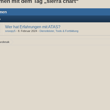
men mit dem Tag „sierra chart“
men
a
Wer hat Erfahrungen mit ATAS?
snoopy5
-
8. Februar 2024
-
Dienstleister, Tools & Fortbildung
ndletalk