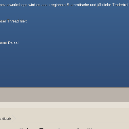
ezialworkshops wird es auch regionale Stammtische und jährliche Tradertref
eser Thread hier:
 neue Reise!
ndletalk