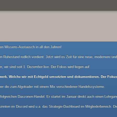
n Wissens-Austausch in all den Jahren!
n Ruhestand redlich verdient. Jetzt wird es Zeit für eine neue, modernere u
n, wir sind seit 1. Dezember live. Der Fokus wird liegen auf
werk. Welche wir mit Echtgeld umsetzten und dokumentieren. Der Fokus 
ber die zum Algotrader mit einem Mix verschiedener Handelssysteme.
folgreichen Daxzonen-Handel. Er startet im Januar direkt auch einen Lehrgan
nnten im Discord wird u.a. das Strategie-Dashboard im Mitgliederbereich. Die 