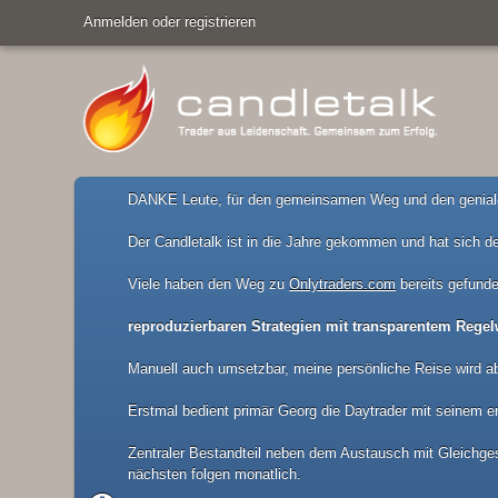
Anmelden oder registrieren
DANKE Leute, für den gemeinsamen Weg und den geniale
Der Candletalk ist in die Jahre gekommen und hat sich de
Viele haben den Weg zu
Onlytraders.com
bereits gefunde
reproduzierbaren Strategien mit transparentem Regel
Manuell auch umsetzbar, meine persönliche Reise wird a
Erstmal bedient primär Georg die Daytrader mit seinem er
Zentraler Bestandteil neben dem Austausch mit Gleichgesi
nächsten folgen monatlich.