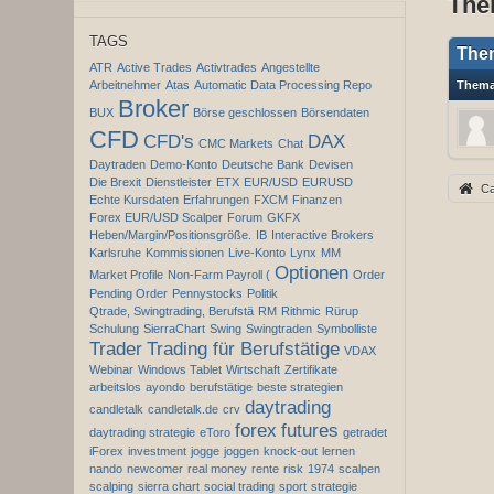
The
TAGS
The
ATR
Active Trades
Activtrades
Angestellte
Arbeitnehmer
Atas
Automatic Data Processing Repo
Them
Broker
BUX
Börse geschlossen
Börsendaten
CFD
CFD's
DAX
CMC Markets
Chat
Daytraden
Demo-Konto
Deutsche Bank
Devisen
Die Brexit
Dienstleister
ETX
EUR/USD
EURUSD
Ca
Echte Kursdaten
Erfahrungen
FXCM
Finanzen
Forex EUR/USD Scalper
Forum
GKFX
Heben/Margin/Positionsgröße.
IB
Interactive Brokers
Karlsruhe
Kommissionen
Live-Konto
Lynx
MM
Optionen
Market Profile
Non-Farm Payroll (
Order
Pending Order
Pennystocks
Politik
Qtrade, Swingtrading, Berufstä
RM
Rithmic
Rürup
Schulung
SierraChart
Swing
Swingtraden
Symbolliste
Trader
Trading für Berufstätige
VDAX
Webinar
Windows Tablet
Wirtschaft
Zertifikate
arbeitslos
ayondo
berufstätige
beste strategien
daytrading
candletalk
candletalk.de
crv
forex
futures
daytrading strategie
eToro
getradet
iForex
investment
jogge
joggen
knock-out
lernen
nando
newcomer
real money
rente
risk
1974
scalpen
scalping
sierra chart
social trading
sport
strategie