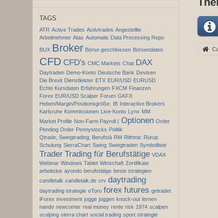
The
TAGS
ATR
Active Trades
Activtrades
Angestellte
Arbeitnehmer
Atas
Automatic Data Processing Repo
Broker
Ca
BUX
Börse geschlossen
Börsendaten
CFD
CFD's
DAX
CMC Markets
Chat
Daytraden
Demo-Konto
Deutsche Bank
Devisen
Die Brexit
Dienstleister
ETX
EUR/USD
EURUSD
Echte Kursdaten
Erfahrungen
FXCM
Finanzen
Forex EUR/USD Scalper
Forum
GKFX
Heben/Margin/Positionsgröße.
IB
Interactive Brokers
Karlsruhe
Kommissionen
Live-Konto
Lynx
MM
Optionen
Market Profile
Non-Farm Payroll (
Order
Pending Order
Pennystocks
Politik
Qtrade, Swingtrading, Berufstä
RM
Rithmic
Rürup
Schulung
SierraChart
Swing
Swingtraden
Symbolliste
Trader
Trading für Berufstätige
VDAX
Webinar
Windows Tablet
Wirtschaft
Zertifikate
arbeitslos
ayondo
berufstätige
beste strategien
daytrading
candletalk
candletalk.de
crv
forex
futures
daytrading strategie
eToro
getradet
iForex
investment
jogge
joggen
knock-out
lernen
nando
newcomer
real money
rente
risk
1974
scalpen
scalping
sierra chart
social trading
sport
strategie