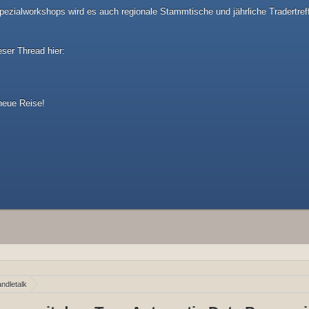
ezialworkshops wird es auch regionale Stammtische und jährliche Tradertref
eser Thread hier:
 neue Reise!
ndletalk