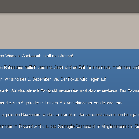
n Wissens-Austausch in all den Jahren!
n Ruhestand redlich verdient. Jetzt wird es Zeit für eine neue, modernere u
n, wir sind seit 1. Dezember live. Der Fokus wird liegen auf
werk. Welche wir mit Echtgeld umsetzten und dokumentieren. Der Fokus 
ber die zum Algotrader mit einem Mix verschiedener Handelssysteme.
folgreichen Daxzonen-Handel. Er startet im Januar direkt auch einen Lehrgan
nnten im Discord wird u.a. das Strategie-Dashboard im Mitgliederbereich. Die 