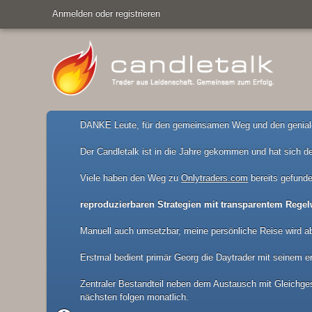
Anmelden oder registrieren
DANKE Leute, für den gemeinsamen Weg und den geniale
Der Candletalk ist in die Jahre gekommen und hat sich de
Viele haben den Weg zu
Onlytraders.com
bereits gefunde
reproduzierbaren Strategien mit transparentem Regel
Manuell auch umsetzbar, meine persönliche Reise wird a
Erstmal bedient primär Georg die Daytrader mit seinem er
Zentraler Bestandteil neben dem Austausch mit Gleichgesi
nächsten folgen monatlich.