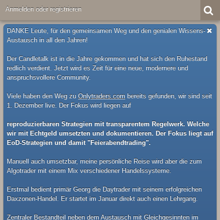
Anmelden oder registrieren
DANKE Leute, für den gemeinsamen Weg und den genialen Wissens-
Austausch in all den Jahren!
Der Candletalk ist in die Jahre gekommen und hat sich den Ruhestand
redlich verdient. Jetzt wird es Zeit für eine neue, modernere und
anspruchsvollere Community.
Viele haben den Weg zu
Onlytraders.com
bereits gefunden, wir sind seit
1. Dezember live. Der Fokus wird liegen auf
reproduzierbaren Strategien mit transparentem Regelwerk. Welche
wir mit Echtgeld umsetzten und dokumentieren. Der Fokus liegt auf
EoD-Strategien und damit "Feierabendtrading".
Manuell auch umsetzbar, meine persönliche Reise wird aber die zum
Algotrader mit einem Mix verschiedener Handelssysteme.
Erstmal bedient primär Georg die Daytrader mit seinem erfolgreichen
Daxzonen-Handel. Er startet im Januar direkt auch einen Lehrgang.
Zentraler Bestandteil neben dem Austausch mit Gleichgesinnten im