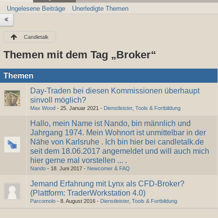
Ungelesene Beiträge
Unerledigte Themen
Candletalk
Themen mit dem Tag „Broker“
Themen
Day-Traden bei diesen Kommissionen überhaupt
sinvoll möglich?
Max Wood
-
25. Januar 2021
-
Dienstleister, Tools & Fortbildung
Hallo, mein Name ist Nando, bin männlich und
Jahrgang 1974. Mein Wohnort ist unmittelbar in der
Nähe von Karlsruhe . Ich bin hier bei candletalk.de
seit dem 18.06.2017 angemeldet und will auch mich
hier gerne mal vorstellen ... .
Nando
-
18. Juni 2017
-
Newcomer & FAQ
Jemand Erfahrung mit Lynx als CFD-Broker?
(Plattform: TraderWorkstation 4.0)
Parcomolo
-
8. August 2016
-
Dienstleister, Tools & Fortbildung