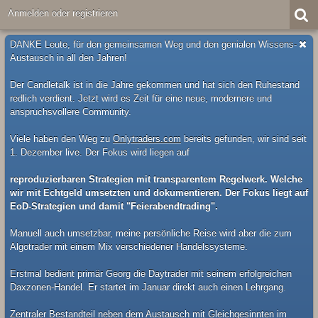
Anmelden oder registrieren
DANKE Leute, für den gemeinsamen Weg und den genialen Wissens-
Austausch in all den Jahren!
Der Candletalk ist in die Jahre gekommen und hat sich den Ruhestand
redlich verdient. Jetzt wird es Zeit für eine neue, modernere und
anspruchsvollere Community.
Viele haben den Weg zu
Onlytraders.com
bereits gefunden, wir sind seit
1. Dezember live. Der Fokus wird liegen auf
reproduzierbaren Strategien mit transparentem Regelwerk. Welche
wir mit Echtgeld umsetzten und dokumentieren. Der Fokus liegt auf
EoD-Strategien und damit "Feierabendtrading".
Manuell auch umsetzbar, meine persönliche Reise wird aber die zum
Algotrader mit einem Mix verschiedener Handelssysteme.
Erstmal bedient primär Georg die Daytrader mit seinem erfolgreichen
Daxzonen-Handel. Er startet im Januar direkt auch einen Lehrgang.
Zentraler Bestandteil neben dem Austausch mit Gleichgesinnten im