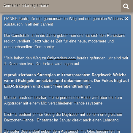
Anmelden oder registrieren
DANKE Leute, für den gemeinsamen Weg und den genialen Wissens-
Austausch in all den Jahren!
Der Candletalk ist in die Jahre gekommen und hat sich den Ruhestand
redlich verdient. Jetzt wird es Zeit für eine neue, modernere und
anspruchsvollere Community.
Viele haben den Weg zu
Onlytraders.com
bereits gefunden, wir sind seit
1. Dezember live. Der Fokus wird liegen auf
reproduzierbaren Strategien mit transparentem Regelwerk. Welche
wir mit Echtgeld umsetzten und dokumentieren. Der Fokus liegt auf
EoD-Strategien und damit "Feierabendtrading".
Manuell auch umsetzbar, meine persönliche Reise wird aber die zum
Algotrader mit einem Mix verschiedener Handelssysteme.
Erstmal bedient primär Georg die Daytrader mit seinem erfolgreichen
Daxzonen-Handel. Er startet im Januar direkt auch einen Lehrgang.
Zentraler Bestandteil neben dem Austausch mit Gleichgesinnten im