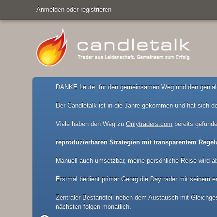
Anmelden oder registrieren
DANKE Leute, für den gemeinsamen Weg und den geniale
Der Candletalk ist in die Jahre gekommen und hat sich de
Viele haben den Weg zu
Onlytraders.com
bereits gefunde
reproduzierbaren Strategien mit transparentem Regel
Manuell auch umsetzbar, meine persönliche Reise wird a
Erstmal bedient primär Georg die Daytrader mit seinem er
Zentraler Bestandteil neben dem Austausch mit Gleichgesi
nächsten folgen monatlich.