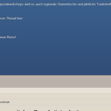
ezialworkshops wird es auch regionale Stammtische und jährliche Tradertref
eser Thread hier:
 neue Reise!
ndletalk