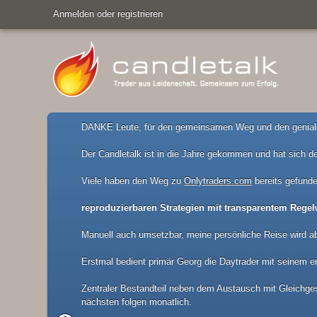
Anmelden oder registrieren
DANKE Leute, für den gemeinsamen Weg und den geniale
Der Candletalk ist in die Jahre gekommen und hat sich de
Viele haben den Weg zu
Onlytraders.com
bereits gefunde
reproduzierbaren Strategien mit transparentem Regel
Manuell auch umsetzbar, meine persönliche Reise wird a
Erstmal bedient primär Georg die Daytrader mit seinem er
Zentraler Bestandteil neben dem Austausch mit Gleichgesi
nächsten folgen monatlich.