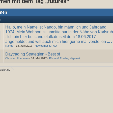
men mit dem Tag „futures“
men
a
Hallo, mein Name ist Nando, bin männlich und Jahrgang
1974. Mein Wohnort ist unmittelbar in der Nähe von Karlsru
. Ich bin hier bei candletalk.de seit dem 18.06.2017
angemeldet und will auch mich hier gerne mal vorstellen ... .
Nando
-
18. Juni 2017
-
Newcomer & FAQ
Daytrading Strategien - Best of
Christian Friedman
-
14. Mai 2017
-
Börse & Trading allgemein
ndletalk