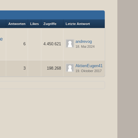
Antworten
Likes
Zugriffe
Letzte Antwort
he
andrevog
6
4.450.621
18. Mai 2024
AktienEugen41
3
198.268
19. Oktober 2017