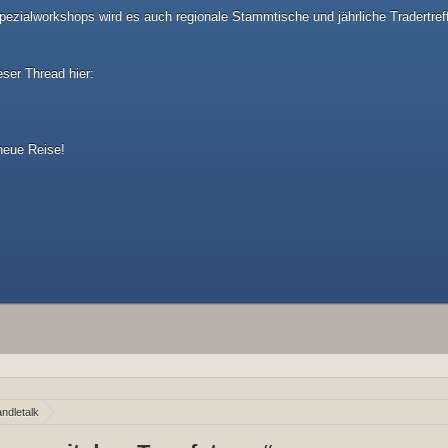
ezialworkshops wird es auch regionale Stammtische und jährliche Tradertref
eser Thread hier:
 neue Reise!
ndletalk