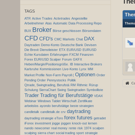
The
TAGS
The
ATR
Active Trades
Activtrades
Angestellte
Arbeitnehmer
Atas
Automatic Data Processing Repo
Them
Broker
BUX
Börse geschlossen
Börsendaten
CFD
CFD's
DAX
CMC Markets
Chat
Daytraden
Demo-Konto
Deutsche Bank
Devisen
Die Brexit
Dienstleister
ETX
EUR/USD
EURUSD
Echte Kursdaten
Erfahrungen
FXCM
Finanzen
Forex EUR/USD Scalper
Forum
GKFX
Heben/Margin/Positionsgröße.
IB
Interactive Brokers
Karlsruhe
Kommissionen
Live-Konto
Lynx
MM
Optionen
Market Profile
Non-Farm Payroll (
Order
Pending Order
Pennystocks
Politik
Ca
Qtrade, Swingtrading, Berufstä
RM
Rithmic
Rürup
Schulung
SierraChart
Swing
Swingtraden
Symbolliste
Trader
Trading für Berufstätige
VDAX
Webinar
Windows Tablet
Wirtschaft
Zertifikate
arbeitslos
ayondo
berufstätige
beste strategien
daytrading
candletalk
candletalk.de
crv
forex
futures
daytrading strategie
eToro
getradet
iForex
investment
jogge
joggen
knock-out
lernen
nando
newcomer
real money
rente
risk
1974
scalpen
scalping
sierra chart
social trading
sport
strategie