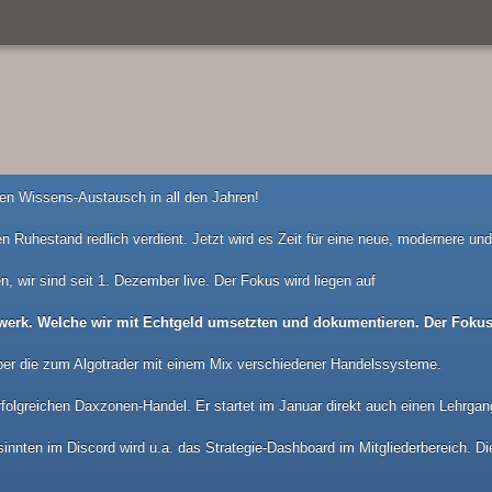
n Wissens-Austausch in all den Jahren!
n Ruhestand redlich verdient. Jetzt wird es Zeit für eine neue, modernere u
n, wir sind seit 1. Dezember live. Der Fokus wird liegen auf
werk. Welche wir mit Echtgeld umsetzten und dokumentieren. Der Fokus 
ber die zum Algotrader mit einem Mix verschiedener Handelssysteme.
folgreichen Daxzonen-Handel. Er startet im Januar direkt auch einen Lehrgan
nnten im Discord wird u.a. das Strategie-Dashboard im Mitgliederbereich. Die 