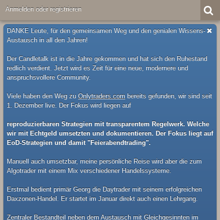
Anmelden oder registrieren
DANKE Leute, für den gemeinsamen Weg und den genialen Wissens-
Austausch in all den Jahren!
Der Candletalk ist in die Jahre gekommen und hat sich den Ruhestand
redlich verdient. Jetzt wird es Zeit für eine neue, modernere und
anspruchsvollere Community.
Viele haben den Weg zu
Onlytraders.com
bereits gefunden, wir sind seit
1. Dezember live. Der Fokus wird liegen auf
reproduzierbaren Strategien mit transparentem Regelwerk. Welche
wir mit Echtgeld umsetzten und dokumentieren. Der Fokus liegt auf
EoD-Strategien und damit "Feierabendtrading".
Manuell auch umsetzbar, meine persönliche Reise wird aber die zum
Algotrader mit einem Mix verschiedener Handelssysteme.
Erstmal bedient primär Georg die Daytrader mit seinem erfolgreichen
Daxzonen-Handel. Er startet im Januar direkt auch einen Lehrgang.
Zentraler Bestandteil neben dem Austausch mit Gleichgesinnten im