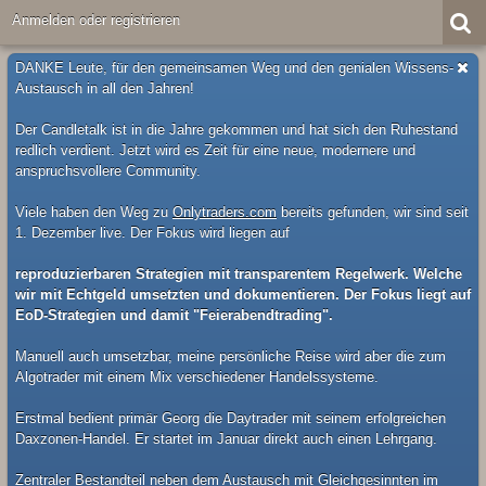
Anmelden oder registrieren
DANKE Leute, für den gemeinsamen Weg und den genialen Wissens-
Austausch in all den Jahren!
Der Candletalk ist in die Jahre gekommen und hat sich den Ruhestand
redlich verdient. Jetzt wird es Zeit für eine neue, modernere und
anspruchsvollere Community.
Viele haben den Weg zu
Onlytraders.com
bereits gefunden, wir sind seit
1. Dezember live. Der Fokus wird liegen auf
reproduzierbaren Strategien mit transparentem Regelwerk. Welche
wir mit Echtgeld umsetzten und dokumentieren. Der Fokus liegt auf
EoD-Strategien und damit "Feierabendtrading".
Manuell auch umsetzbar, meine persönliche Reise wird aber die zum
Algotrader mit einem Mix verschiedener Handelssysteme.
Erstmal bedient primär Georg die Daytrader mit seinem erfolgreichen
Daxzonen-Handel. Er startet im Januar direkt auch einen Lehrgang.
Zentraler Bestandteil neben dem Austausch mit Gleichgesinnten im