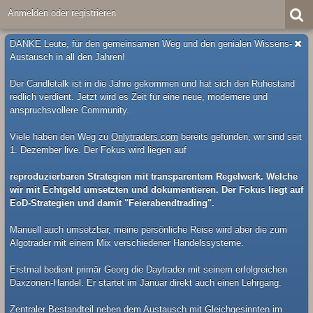
Anmelden oder registrieren
DANKE Leute, für den gemeinsamen Weg und den genialen Wissens-
Austausch in all den Jahren!
Der Candletalk ist in die Jahre gekommen und hat sich den Ruhestand
redlich verdient. Jetzt wird es Zeit für eine neue, modernere und
anspruchsvollere Community.
Viele haben den Weg zu
Onlytraders.com
bereits gefunden, wir sind seit
1. Dezember live. Der Fokus wird liegen auf
reproduzierbaren Strategien mit transparentem Regelwerk. Welche
wir mit Echtgeld umsetzten und dokumentieren. Der Fokus liegt auf
EoD-Strategien und damit "Feierabendtrading".
Manuell auch umsetzbar, meine persönliche Reise wird aber die zum
Algotrader mit einem Mix verschiedener Handelssysteme.
Erstmal bedient primär Georg die Daytrader mit seinem erfolgreichen
Daxzonen-Handel. Er startet im Januar direkt auch einen Lehrgang.
Zentraler Bestandteil neben dem Austausch mit Gleichgesinnten im