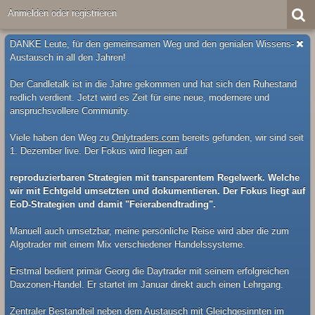
Anmelden oder registrieren
DANKE Leute, für den gemeinsamen Weg und den genialen Wissens-
Austausch in all den Jahren!
Der Candletalk ist in die Jahre gekommen und hat sich den Ruhestand
redlich verdient. Jetzt wird es Zeit für eine neue, modernere und
anspruchsvollere Community.
Viele haben den Weg zu
Onlytraders.com
bereits gefunden, wir sind seit
1. Dezember live. Der Fokus wird liegen auf
reproduzierbaren Strategien mit transparentem Regelwerk. Welche
wir mit Echtgeld umsetzten und dokumentieren. Der Fokus liegt auf
EoD-Strategien und damit "Feierabendtrading".
Manuell auch umsetzbar, meine persönliche Reise wird aber die zum
Algotrader mit einem Mix verschiedener Handelssysteme.
Erstmal bedient primär Georg die Daytrader mit seinem erfolgreichen
Daxzonen-Handel. Er startet im Januar direkt auch einen Lehrgang.
Zentraler Bestandteil neben dem Austausch mit Gleichgesinnten im