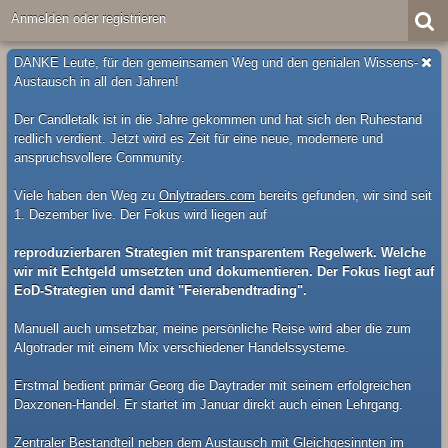
Anmelden oder registrieren
DANKE Leute, für den gemeinsamen Weg und den genialen Wissens-
Austausch in all den Jahren!
Der Candletalk ist in die Jahre gekommen und hat sich den Ruhestand
redlich verdient. Jetzt wird es Zeit für eine neue, modernere und
anspruchsvollere Community.
Viele haben den Weg zu
Onlytraders.com
bereits gefunden, wir sind seit
1. Dezember live. Der Fokus wird liegen auf
reproduzierbaren Strategien mit transparentem Regelwerk. Welche
wir mit Echtgeld umsetzten und dokumentieren. Der Fokus liegt auf
EoD-Strategien und damit "Feierabendtrading".
Manuell auch umsetzbar, meine persönliche Reise wird aber die zum
Algotrader mit einem Mix verschiedener Handelssysteme.
Erstmal bedient primär Georg die Daytrader mit seinem erfolgreichen
Daxzonen-Handel. Er startet im Januar direkt auch einen Lehrgang.
Zentraler Bestandteil neben dem Austausch mit Gleichgesinnten im