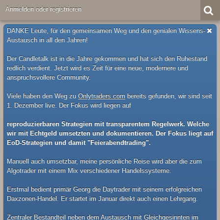
Anmelden oder registrieren
DANKE Leute, für den gemeinsamen Weg und den genialen Wissens-
Austausch in all den Jahren!
Der Candletalk ist in die Jahre gekommen und hat sich den Ruhestand
redlich verdient. Jetzt wird es Zeit für eine neue, modernere und
anspruchsvollere Community.
Viele haben den Weg zu
Onlytraders.com
bereits gefunden, wir sind seit
1. Dezember live. Der Fokus wird liegen auf
reproduzierbaren Strategien mit transparentem Regelwerk. Welche
wir mit Echtgeld umsetzten und dokumentieren. Der Fokus liegt auf
EoD-Strategien und damit "Feierabendtrading".
Manuell auch umsetzbar, meine persönliche Reise wird aber die zum
Algotrader mit einem Mix verschiedener Handelssysteme.
Erstmal bedient primär Georg die Daytrader mit seinem erfolgreichen
Daxzonen-Handel. Er startet im Januar direkt auch einen Lehrgang.
Zentraler Bestandteil neben dem Austausch mit Gleichgesinnten im