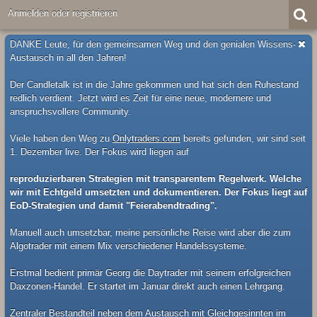
Anmelden oder registrieren
DANKE Leute, für den gemeinsamen Weg und den genialen Wissens-
Austausch in all den Jahren!
Der Candletalk ist in die Jahre gekommen und hat sich den Ruhestand
redlich verdient. Jetzt wird es Zeit für eine neue, modernere und
anspruchsvollere Community.
Viele haben den Weg zu
Onlytraders.com
bereits gefunden, wir sind seit
1. Dezember live. Der Fokus wird liegen auf
reproduzierbaren Strategien mit transparentem Regelwerk. Welche
wir mit Echtgeld umsetzten und dokumentieren. Der Fokus liegt auf
EoD-Strategien und damit "Feierabendtrading".
Manuell auch umsetzbar, meine persönliche Reise wird aber die zum
Algotrader mit einem Mix verschiedener Handelssysteme.
Erstmal bedient primär Georg die Daytrader mit seinem erfolgreichen
Daxzonen-Handel. Er startet im Januar direkt auch einen Lehrgang.
Zentraler Bestandteil neben dem Austausch mit Gleichgesinnten im