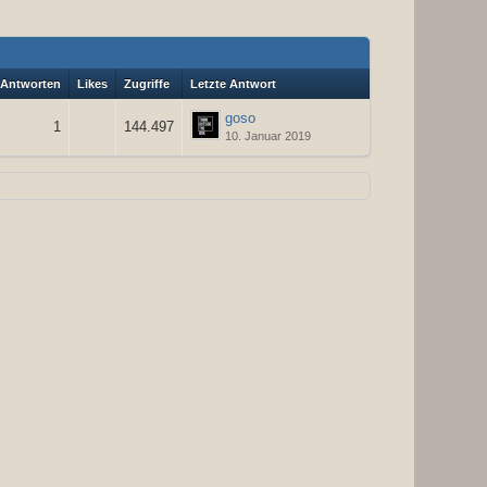
Antworten
Likes
Zugriffe
Letzte Antwort
goso
1
144.497
10. Januar 2019