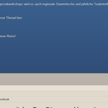
ezialworkshops wird es auch regionale Stammtische und jährliche Tradertref
eser Thread hier:
 neue Reise!
ndletalk