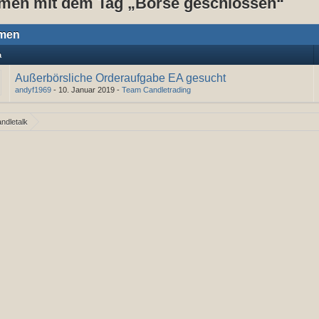
men mit dem Tag „Börse geschlossen“
men
a
Außerbörsliche Orderaufgabe EA gesucht
andyf1969
-
10. Januar 2019
-
Team Candletrading
ndletalk