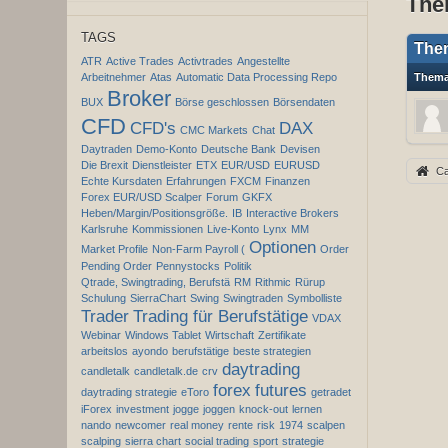
The
TAGS
The
ATR
Active Trades
Activtrades
Angestellte
Arbeitnehmer
Atas
Automatic Data Processing Repo
Them
Broker
BUX
Börse geschlossen
Börsendaten
CFD
CFD's
DAX
CMC Markets
Chat
Daytraden
Demo-Konto
Deutsche Bank
Devisen
Die Brexit
Dienstleister
ETX
EUR/USD
EURUSD
Ca
Echte Kursdaten
Erfahrungen
FXCM
Finanzen
Forex EUR/USD Scalper
Forum
GKFX
Heben/Margin/Positionsgröße.
IB
Interactive Brokers
Karlsruhe
Kommissionen
Live-Konto
Lynx
MM
Optionen
Market Profile
Non-Farm Payroll (
Order
Pending Order
Pennystocks
Politik
Qtrade, Swingtrading, Berufstä
RM
Rithmic
Rürup
Schulung
SierraChart
Swing
Swingtraden
Symbolliste
Trader
Trading für Berufstätige
VDAX
Webinar
Windows Tablet
Wirtschaft
Zertifikate
arbeitslos
ayondo
berufstätige
beste strategien
daytrading
candletalk
candletalk.de
crv
forex
futures
daytrading strategie
eToro
getradet
iForex
investment
jogge
joggen
knock-out
lernen
nando
newcomer
real money
rente
risk
1974
scalpen
scalping
sierra chart
social trading
sport
strategie