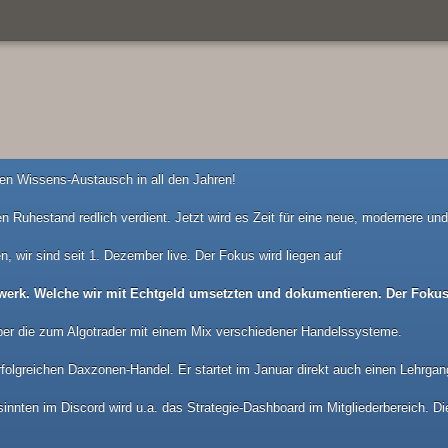
n Wissens-Austausch in all den Jahren!
n Ruhestand redlich verdient. Jetzt wird es Zeit für eine neue, modernere u
n, wir sind seit 1. Dezember live. Der Fokus wird liegen auf
werk. Welche wir mit Echtgeld umsetzten und dokumentieren. Der Fokus 
ber die zum Algotrader mit einem Mix verschiedener Handelssysteme.
folgreichen Daxzonen-Handel. Er startet im Januar direkt auch einen Lehrgan
nnten im Discord wird u.a. das Strategie-Dashboard im Mitgliederbereich. Die 