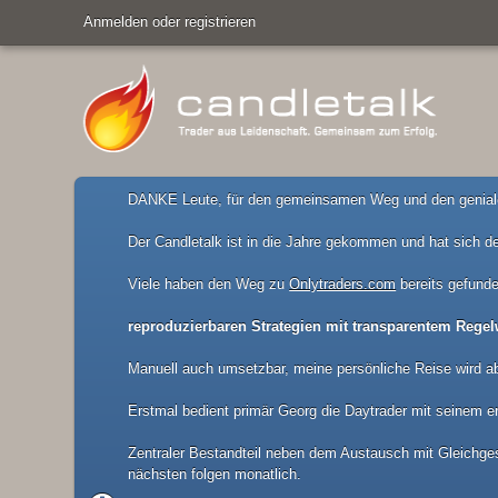
Anmelden oder registrieren
DANKE Leute, für den gemeinsamen Weg und den geniale
Der Candletalk ist in die Jahre gekommen und hat sich de
Viele haben den Weg zu
Onlytraders.com
bereits gefunde
reproduzierbaren Strategien mit transparentem Regel
Manuell auch umsetzbar, meine persönliche Reise wird a
Erstmal bedient primär Georg die Daytrader mit seinem er
Zentraler Bestandteil neben dem Austausch mit Gleichgesi
nächsten folgen monatlich.