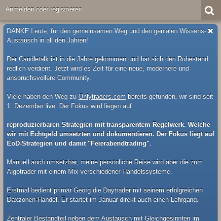
Anmelden oder registrieren
DANKE Leute, für den gemeinsamen Weg und den genialen Wissens-
Austausch in all den Jahren!
Der Candletalk ist in die Jahre gekommen und hat sich den Ruhestand
redlich verdient. Jetzt wird es Zeit für eine neue, modernere und
anspruchsvollere Community.
Viele haben den Weg zu
Onlytraders.com
bereits gefunden, wir sind seit
1. Dezember live. Der Fokus wird liegen auf
reproduzierbaren Strategien mit transparentem Regelwerk. Welche
wir mit Echtgeld umsetzten und dokumentieren. Der Fokus liegt auf
EoD-Strategien und damit "Feierabendtrading".
Manuell auch umsetzbar, meine persönliche Reise wird aber die zum
Algotrader mit einem Mix verschiedener Handelssysteme.
Erstmal bedient primär Georg die Daytrader mit seinem erfolgreichen
Daxzonen-Handel. Er startet im Januar direkt auch einen Lehrgang.
Zentraler Bestandteil neben dem Austausch mit Gleichgesinnten im