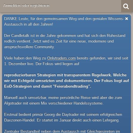
Anmelden oder registrieren
DANKE Leute, für den gemeinsamen Weg und den genialen Wissens-
Austausch in all den Jahren!
Der Candletalk ist in die Jahre gekommen und hat sich den Ruhestand
redlich verdient. Jetzt wird es Zeit für eine neue, modernere und
anspruchsvollere Community.
Viele haben den Weg zu
Onlytraders.com
bereits gefunden, wir sind seit
1. Dezember live. Der Fokus wird liegen auf
reproduzierbaren Strategien mit transparentem Regelwerk. Welche
wir mit Echtgeld umsetzten und dokumentieren. Der Fokus liegt auf
EoD-Strategien und damit "Feierabendtrading".
Manuell auch umsetzbar, meine persönliche Reise wird aber die zum
Algotrader mit einem Mix verschiedener Handelssysteme.
Erstmal bedient primär Georg die Daytrader mit seinem erfolgreichen
Daxzonen-Handel. Er startet im Januar direkt auch einen Lehrgang.
Zentraler Bestandteil neben dem Austausch mit Gleichgesinnten im