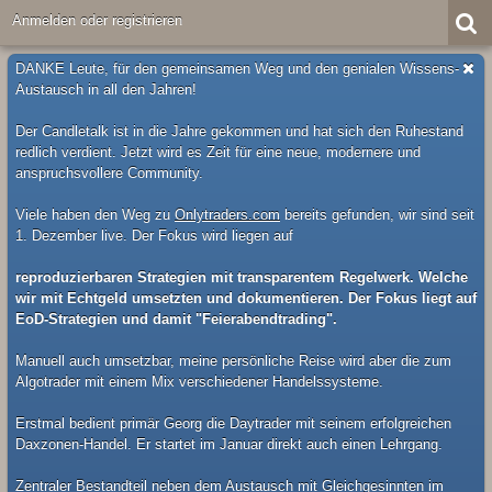
Anmelden oder registrieren
DANKE Leute, für den gemeinsamen Weg und den genialen Wissens-
Austausch in all den Jahren!
Der Candletalk ist in die Jahre gekommen und hat sich den Ruhestand
redlich verdient. Jetzt wird es Zeit für eine neue, modernere und
anspruchsvollere Community.
Viele haben den Weg zu
Onlytraders.com
bereits gefunden, wir sind seit
1. Dezember live. Der Fokus wird liegen auf
reproduzierbaren Strategien mit transparentem Regelwerk. Welche
wir mit Echtgeld umsetzten und dokumentieren. Der Fokus liegt auf
EoD-Strategien und damit "Feierabendtrading".
Manuell auch umsetzbar, meine persönliche Reise wird aber die zum
Algotrader mit einem Mix verschiedener Handelssysteme.
Erstmal bedient primär Georg die Daytrader mit seinem erfolgreichen
Daxzonen-Handel. Er startet im Januar direkt auch einen Lehrgang.
Zentraler Bestandteil neben dem Austausch mit Gleichgesinnten im