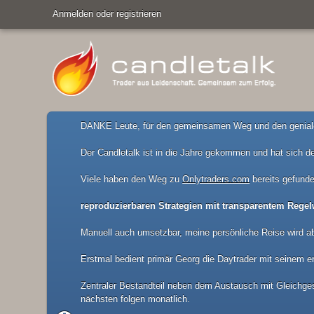
Anmelden oder registrieren
DANKE Leute, für den gemeinsamen Weg und den geniale
Der Candletalk ist in die Jahre gekommen und hat sich de
Viele haben den Weg zu
Onlytraders.com
bereits gefunde
reproduzierbaren Strategien mit transparentem Regel
Manuell auch umsetzbar, meine persönliche Reise wird a
Erstmal bedient primär Georg die Daytrader mit seinem er
Zentraler Bestandteil neben dem Austausch mit Gleichgesi
nächsten folgen monatlich.