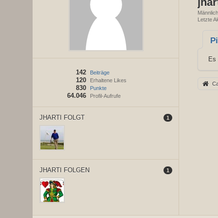
jhar
Männlic
Letzte Ak
P
Es 
142
Beiträge
120
Erhaltene Likes
Ca
830
Punkte
64.046
Profil-Aufrufe
JHARTI FOLGT
1
JHARTI FOLGEN
1