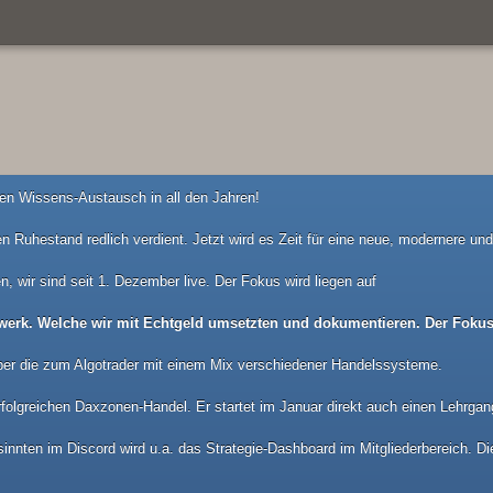
n Wissens-Austausch in all den Jahren!
n Ruhestand redlich verdient. Jetzt wird es Zeit für eine neue, modernere u
n, wir sind seit 1. Dezember live. Der Fokus wird liegen auf
werk. Welche wir mit Echtgeld umsetzten und dokumentieren. Der Fokus 
ber die zum Algotrader mit einem Mix verschiedener Handelssysteme.
folgreichen Daxzonen-Handel. Er startet im Januar direkt auch einen Lehrgan
nnten im Discord wird u.a. das Strategie-Dashboard im Mitgliederbereich. Die 