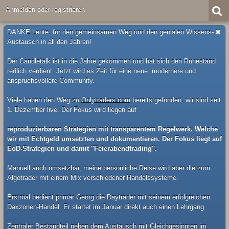
Anmelden oder registrieren
DANKE Leute, für den gemeinsamen Weg und den genialen Wissens-
Austausch in all den Jahren!
Der Candletalk ist in die Jahre gekommen und hat sich den Ruhestand
redlich verdient. Jetzt wird es Zeit für eine neue, modernere und
anspruchsvollere Community.
Viele haben den Weg zu
Onlytraders.com
bereits gefunden, wir sind seit
1. Dezember live. Der Fokus wird liegen auf
reproduzierbaren Strategien mit transparentem Regelwerk. Welche
wir mit Echtgeld umsetzten und dokumentieren. Der Fokus liegt auf
EoD-Strategien und damit "Feierabendtrading".
Manuell auch umsetzbar, meine persönliche Reise wird aber die zum
Algotrader mit einem Mix verschiedener Handelssysteme.
Erstmal bedient primär Georg die Daytrader mit seinem erfolgreichen
Daxzonen-Handel. Er startet im Januar direkt auch einen Lehrgang.
Zentraler Bestandteil neben dem Austausch mit Gleichgesinnten im