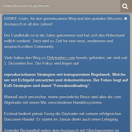
Anmelden oder registrieren
DANKE Leute, für den gemeinsamen Weg und den genialen Wissens-
Austausch in all den Jahren!
Der Candletalk ist in die Jahre gekommen und hat sich den Ruhestand
redlich verdient. Jetzt wird es Zeit für eine neue, modernere und
anspruchsvollere Community.
Viele haben den Weg zu
Onlytraders.com
bereits gefunden, wir sind seit
1. Dezember live. Der Fokus wird liegen auf
reproduzierbaren Strategien mit transparentem Regelwerk. Welche
wir mit Echtgeld umsetzten und dokumentieren. Der Fokus liegt auf
EoD-Strategien und damit "Feierabendtrading".
Manuell auch umsetzbar, meine persönliche Reise wird aber die zum
Algotrader mit einem Mix verschiedener Handelssysteme.
Erstmal bedient primär Georg die Daytrader mit seinem erfolgreichen
Daxzonen-Handel. Er startet im Januar direkt auch einen Lehrgang.
Zentraler Bestandteil neben dem Austausch mit Gleichgesinnten im