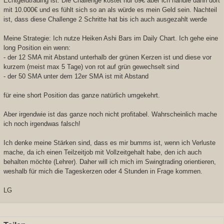
Echtgeldtrading ist. Die Challenge kostet nur 89€ aber ich handle dann dort
mit 10.000€ und es fühlt sich so an als würde es mein Geld sein. Nachteil
ist, dass diese Challenge 2 Schritte hat bis ich auch ausgezahlt werde
Meine Strategie: Ich nutze Heiken Ashi Bars im Daily Chart. Ich gehe eine
long Position ein wenn:
- der 12 SMA mit Abstand unterhalb der grünen Kerzen ist und diese vor
kurzem (meist max 5 Tage) von rot auf grün gewechselt sind
- der 50 SMA unter dem 12er SMA ist mit Abstand
für eine short Position das ganze natürlich umgekehrt.
Aber irgendwie ist das ganze noch nicht profitabel. Wahrscheinlich mache
ich noch irgendwas falsch!
Ich denke meine Stärken sind, dass es mir bumms ist, wenn ich Verluste
mache, da ich einen Teilzeitjob mit Vollzeitgehalt habe, den ich auch
behalten möchte (Lehrer). Daher will ich mich im Swingtrading orientieren,
weshalb für mich die Tageskerzen oder 4 Stunden in Frage kommen.
LG