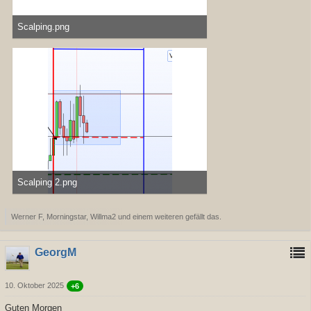
Scalping.png
67,38 kB, 1.234×392, 382 mal angesehen
Scalping 2.png
7,38 kB, 413×485, 184 mal angesehen
Werner F, Morningstar, Willma2 und einem weiteren gefällt das.
GeorgM
10. Oktober 2025
+6
Guten Morgen