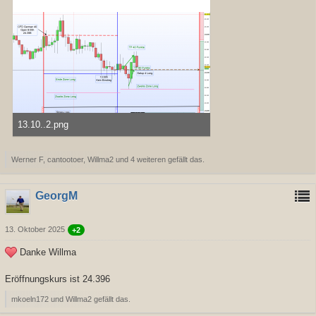
13.10..2.png
46,06 kB, 1.596×817, 314 mal angesehen
Werner F, cantootoer, Willma2 und 4 weiteren gefällt das.
GeorgM
13. Oktober 2025
+2
Danke Willma
Eröffnungskurs ist 24.396
mkoeln172 und Willma2 gefällt das.