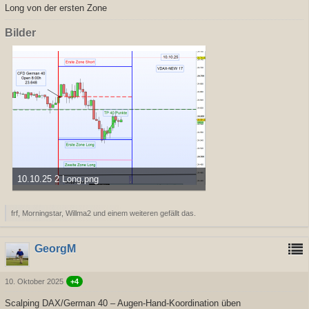
Long von der ersten Zone
Bilder
10.10.25 2 Long.png
36,21 kB, 1.065×736, 375 mal angesehen
frf, Morningstar, Willma2 und einem weiteren gefällt das.
GeorgM
10. Oktober 2025
+4
Scalping DAX/German 40 – Augen-Hand-Koordination üben