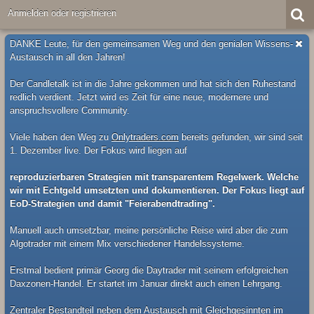
Anmelden oder registrieren
DANKE Leute, für den gemeinsamen Weg und den genialen Wissens-
Austausch in all den Jahren!
Der Candletalk ist in die Jahre gekommen und hat sich den Ruhestand
redlich verdient. Jetzt wird es Zeit für eine neue, modernere und
anspruchsvollere Community.
Viele haben den Weg zu
Onlytraders.com
bereits gefunden, wir sind seit
1. Dezember live. Der Fokus wird liegen auf
reproduzierbaren Strategien mit transparentem Regelwerk. Welche
wir mit Echtgeld umsetzten und dokumentieren. Der Fokus liegt auf
EoD-Strategien und damit "Feierabendtrading".
Manuell auch umsetzbar, meine persönliche Reise wird aber die zum
Algotrader mit einem Mix verschiedener Handelssysteme.
Erstmal bedient primär Georg die Daytrader mit seinem erfolgreichen
Daxzonen-Handel. Er startet im Januar direkt auch einen Lehrgang.
Zentraler Bestandteil neben dem Austausch mit Gleichgesinnten im