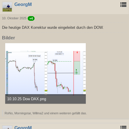
GeorgM
10. Oktober 2025
+4
Die heutige DAX Korrektur wurde eingeleitet durch den DOW.
Bilder
10.10.25 Dow DAX.png
41,59 kB, 1.367×759, 328 mal angesehen
RoNo, Morningstar, Willma2 und einem weiteren gefällt das.
GeorgM