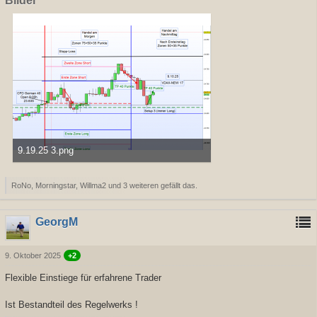
Bilder
9.19.25 3.png
50,9 kB, 1.294×812, 369 mal angesehen
RoNo, Morningstar, Willma2 und 3 weiteren gefällt das.
GeorgM
9. Oktober 2025
+2
Flexible Einstiege für erfahrene Trader
Ist Bestandteil des Regelwerks !