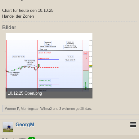
Chart für heute den 10.10.25
Handel der Zonen
Bilder
10.12.25 Open.png
48,02 kB, 1.293×769, 336 mal angesehen
Werner F, Morningstar, Willma2 und 3 weiteren gefällt das.
GeorgM