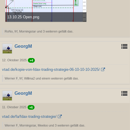
13.10.25 Open.png
52,31 kB, 1.086×813, 266 mal angesehen
RoNo, frf, Morningstar und 3 weiteren gefällt das.
GeorgM
12. Oktober 2025
+4
vtad.de/kopie-von-fdax-trading-strategie-06-10-10-10-2025/
Werner F, frf, Willma2 und einem weiteren gefällt das.
GeorgM
11. Oktober 2025
+6
vtad.de/fa/fdax-trading-strategie/
Werner F, Morningstar, Meeloo und 3 weiteren gefällt das.