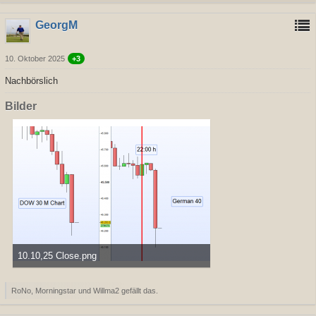
GeorgM
10. Oktober 2025
+3
Nachbörslich
Bilder
10.10,25 Close.png
14,39 kB, 874×596, 307 mal angesehen
RoNo, Morningstar und Willma2 gefällt das.